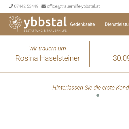
Skip
07442 53449
|
office@trauerhilfe-ybbstal.at
to
content
Gedenkseite
Dienstleist
Wir trauern um
Rosina Haselsteiner
30.0
Hinterlassen Sie die erste Kond