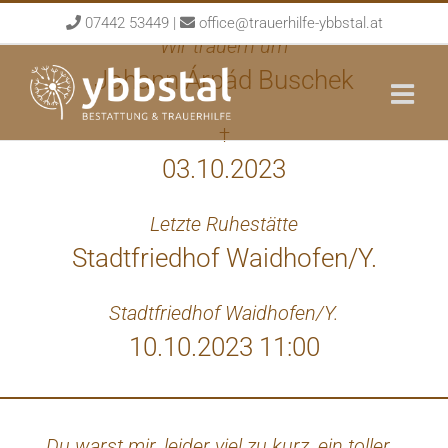
Skip
07442 53449
|
office@trauerhilfe-ybbstal.at
to
Wir trauern um
content
Johann Árpád Buschek
†
03.10.2023
Letzte Ruhestätte
Stadtfriedhof Waidhofen/Y.
Stadtfriedhof Waidhofen/Y.
10.10.2023 11:00
Du warst mir, leider viel zu kurz, ein toller,
Mein