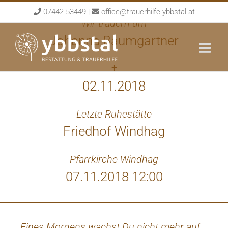
Skip
07442 53449
|
office@trauerhilfe-ybbstal.at
to
Wir trauern um
content
Johanna Baumgartner
†
02.11.2018
Letzte Ruhestätte
Friedhof Windhag
Pfarrkirche Windhag
07.11.2018 12:00
Eines Morgens wachst Du nicht mehr auf.
Groß