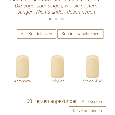
Die Vögel aber singen, wie sie gestern
der 
sangen. Nichts ändert desen neuen
Doch
Tagesablauf. Du bist fortgegangen. Du bist
verlo
nun frei und unsere Tränen wünschen dir
Go
GLÜCK. Johann Wolfgang von Gothe
Alle Kondolenzen
Kondolenz schreiben
AaronVow
KellyFog
StevieGEW
68 Kerzen angezündet
Alle Kerzen
Kerze anzünden