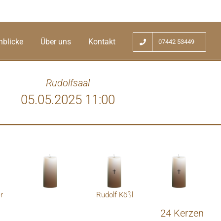
nblicke
Über uns
Kontakt
07442 53449
Rudolfsaal
05.05.2025 11:00
uhe in Frieden
Fleißig
ihrer Wer
r
Rudolf Kößl
24 Kerzen