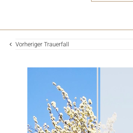
Denn Gott schenkt ew‘ges irdisches Leben, gab 
(Römer 6:23; Titus 1:1, 2)
Vorheriger Trauerfall