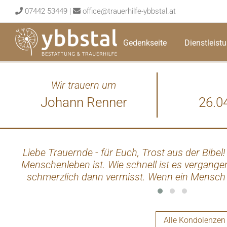
Skip
07442 53449
|
office@trauerhilfe-ybbstal.at
to
content
Gedenkseite
Dienstleist
Wir trauern um
Johann Renner
26.0
Liebe Trauernde - für Euch, Trost aus der Bibel
Menschenleben ist. Wie schnell ist es vergangen
schmerzlich dann vermisst. Wenn ein Mensch en
zurück? Was wird mit den Toten sein? Gott verspr
Sie sind ihm ja gut bekannt. Ihr Gott von Herz
Werken seiner Hand (Hiob 14:13-15). Sei gewiss
Alle Kondolenzen
(Jesaja 26:19; Apostelgeschichte 24:15). Glaube