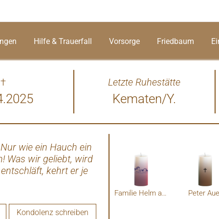
ungen
Hilfe & Trauerfall
Vorsorge
Friedbaum
Ei
†
Letzte Ruhestätte
4.2025
Kematen/Y.
! Nur wie ein Hauch ein
R
! Was wir geliebt, wird
tschläft, kehrt er je
icht, er wird sie rufen.
en sehnt sich nach den
Familie Helm aus Gaflenz
Peter Aue
, sie werden aufstehen
Kondolenz schreiben
 fest, verzweifle nie!