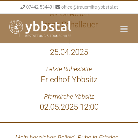
Skip
07442 53449
|
office@trauerhilfe-ybbstal.at
to
Wir trauern um
content
Franz Schallauer
†
25.04.2025
Letzte Ruhestätte
Friedhof Ybbsitz
Pfarrkirche Ybbsitz
02.05.2025 12:00
Mein herzliches Beileid. Ruhe in Frieden.
Der 