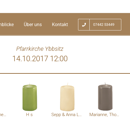
nblicke
Über uns
Kontakt
07442 53449
Pfarrkirche Ybbsitz
14.10.2017 12:00
In lieber Erinnerung
H s
Sepp & Anna Lueger
Marianne, Thomas, Justin u. Larissa