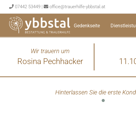
Skip
07442 53449
|
office@trauerhilfe-ybbstal.at
to
content
Gedenkseite
Dienstleist
Wir trauern um
Rosina Pechhacker
11.1
Hinterlassen Sie die erste Kond