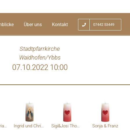
nblicke
Über uns
Kontakt
07442 53449
Stadtpfarrkirche
Waidhofen/Ybbs
07.10.2022 10:00
ür alles in unserem Herzen bist du immer
In jeder
n dich sehr! Sigi&Josi Thomas und Andi
Monika und Hans
Ingrid und Christian
Sigi&Josi Thomas und Andi
Sonja & Franz