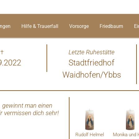
ungen
Hilfe & Trauerfall
Vorsorge
Friedbaum
Ei
†
Letzte Ruhestätte
9.2022
Stadtfriedhof
Waidhofen/Ybbs
, gewinnt man einen
Liebe Omi und Uromi danke f
r vermissen dich sehr!
bei uns und wir vermisse
Rudolf Helmel