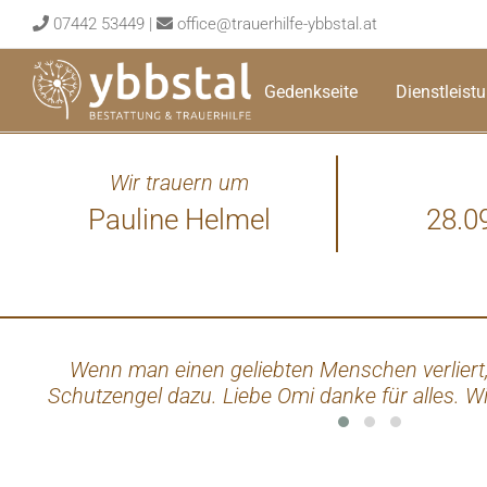
Skip
07442 53449
|
office@trauerhilfe-ybbstal.at
to
content
Gedenkseite
Dienstleist
Wir trauern um
Pauline Helmel
28.0
Wenn man einen geliebten Menschen verliert
Schutzengel dazu. Liebe Omi danke für alles. Wi