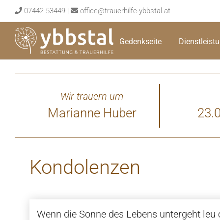
Skip
07442 53449
|
office@trauerhilfe-ybbstal.at
to
content
Gedenkseite
Dienstleist
Wir trauern um
Marianne Huber
23.
Kondolenzen
Wenn die Sonne des Lebens untergeht leu c