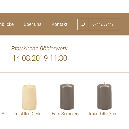
nblicke
Über uns
Kontakt
07442 53449
Pfarrkirche Böhlerwerk
14.08.2019 11:30
Fam. Bachler Abetzdorf
Im stillen Gedenken Fam. Pilz
Fam.Sumereder
trauerhilfe Ybbstal