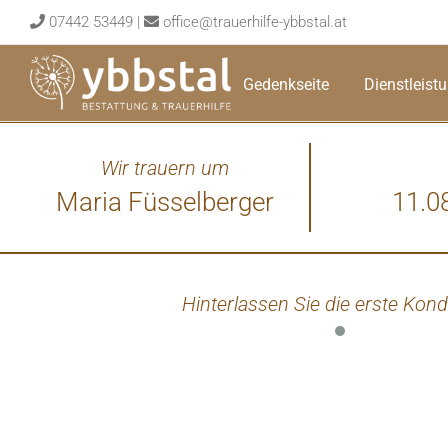
Skip
07442 53449
|
office@trauerhilfe-ybbstal.at
to
content
Gedenkseite
Dienstleist
Wir trauern um
Maria Füsselberger
11.0
Hinterlassen Sie die erste Kond