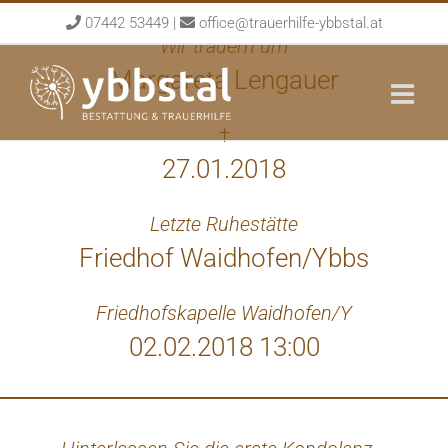
Skip
07442 53449
|
office@trauerhilfe-ybbstal.at
to
Wir trauern um
content
Margareta Lengauer
†
27.01.2018
Letzte Ruhestätte
Friedhof Waidhofen/Ybbs
Friedhofskapelle Waidhofen/Y
02.02.2018 13:00