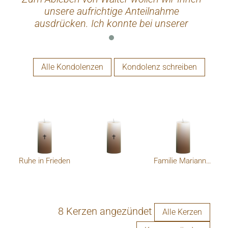
unsere aufrichtige Anteilnahme
ausdrücken. Ich konnte bei unserer
gemeinsamen Tätigkeit bei der RAIKA
einen korrekten , aber auch humorvollen
Menschen kennenlernen. Diese
Alle Kondolenzen
Kondolenz schreiben
gemeinsame Zeit werde ich nicht
vergessen. Ich wünsche der gesamten
Familie viel Kraft und Zuversicht.
Mag.Rudolf Müller
Ruhe in Frieden
Familie Marianne und Thomas
8 Kerzen angezündet
Alle Kerzen