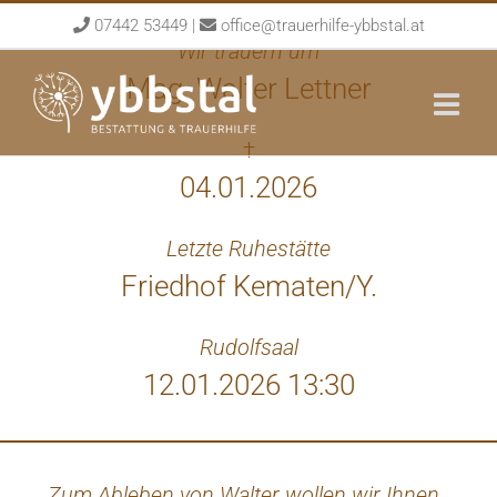
Skip
07442 53449
|
office@trauerhilfe-ybbstal.at
to
Wir trauern um
content
Mag. Walter Lettner
†
04.01.2026
Letzte Ruhestätte
Friedhof Kematen/Y.
Rudolfsaal
12.01.2026 13:30
Zum Ableben von Walter wollen wir Ihnen