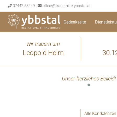
Skip
07442 53449
|
office@trauerhilfe-ybbstal.at
to
content
Gedenkseite
Dienstleist
Wir trauern um
Leopold Helm
30.1
Unser herzliches Beileid!
Alle Kondolenzen