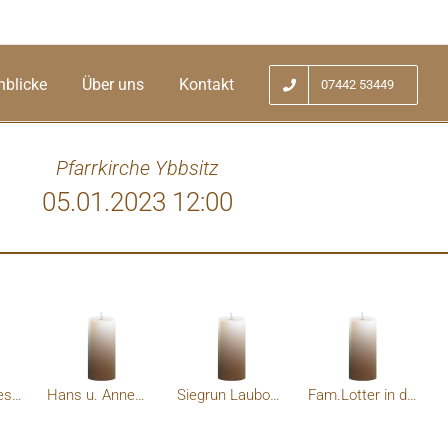
nblicke
Über uns
Kontakt
07442 53449
Pfarrkirche Ybbsitz
05.01.2023 12:00
Fam. Hochrieser Sonntagberg
Hans u. Annemarie Fuchslueger
Siegrun Lauboeck
Fam.Lotter in der Noth 10