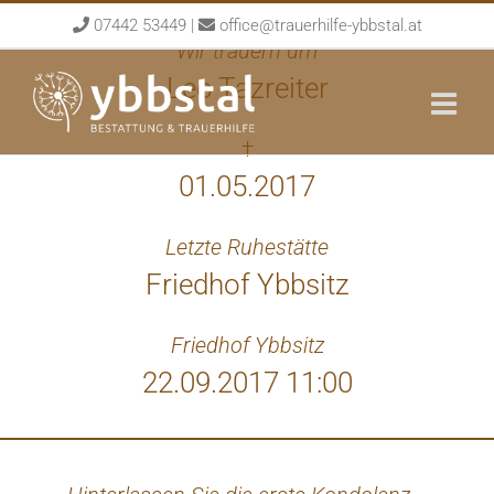
Skip
07442 53449
|
office@trauerhilfe-ybbstal.at
to
Wir trauern um
content
Leo Tazreiter
†
01.05.2017
Letzte Ruhestätte
Friedhof Ybbsitz
Friedhof Ybbsitz
22.09.2017 11:00