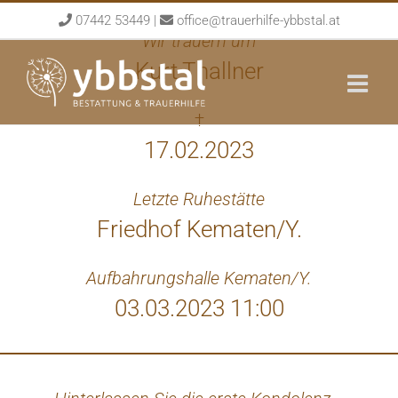
Skip
07442 53449
|
office@trauerhilfe-ybbstal.at
to
Wir trauern um
content
Kurt Thallner
†
17.02.2023
Letzte Ruhestätte
Friedhof Kematen/Y.
Aufbahrungshalle Kematen/Y.
03.03.2023 11:00