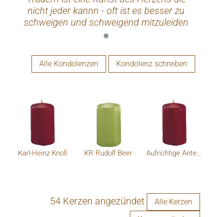
nicht jeder kannn - oft ist es besser zu
schweigen und schweigend mitzuleiden
Liebe Edeltraud , liebe Familie Wir sind sehr
traurig und doch muss man auch dankbar
sein für die Erlösung... Unsere aufrichtiges
Alle Kondolenzen
Kondolenz schreiben
Beileid und Mitgefühl Maria & Leo
Karl-Heinz Knoll
KR Rudolf Beer
Aufrichtige Anteinahme das Team der BUÃ Kematen
54 Kerzen angezündet
Alle Kerzen