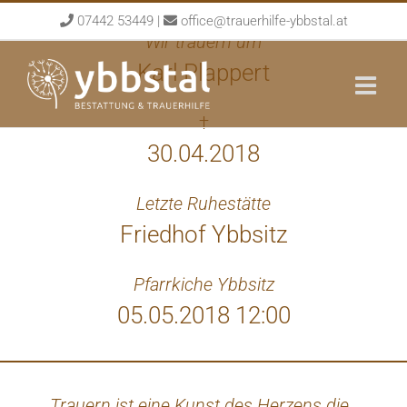
Skip
07442 53449
|
office@trauerhilfe-ybbstal.at
to
Wir trauern um
content
Karl Plappert
†
30.04.2018
Letzte Ruhestätte
Friedhof Ybbsitz
Pfarrkiche Ybbsitz
05.05.2018 12:00
Trauern ist eine Kunst des Herzens die