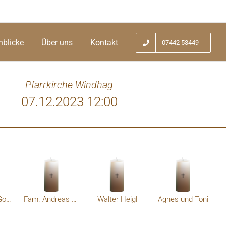
nblicke
Über uns
Kontakt
07442 53449
Pfarrkirche Windhag
07.12.2023 12:00
er vor einigen Jahren kennen lernen und
u in Erinnerung behalten. Den Angehörigen
ichtiges Beileid ausdrücken. Rudi und Sissi
Langheld
Andrea und Gottfried Heigl
Fam. Andreas und Eva Hochpöchler
Walter Heigl
Agnes und Toni