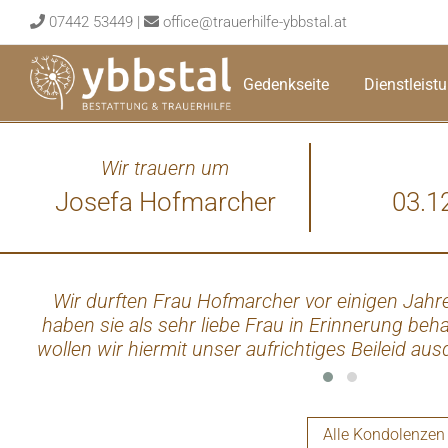
Skip
07442 53449
|
office@trauerhilfe-ybbstal.at
to
content
Gedenkseite
Dienstleist
Wir trauern um
Josefa Hofmarcher
03.1
Wir durften Frau Hofmarcher vor einigen Jahr
haben sie als sehr liebe Frau in Erinnerung be
wollen wir hiermit unser aufrichtiges Beileid au
Langheld
Alle Kondolenzen