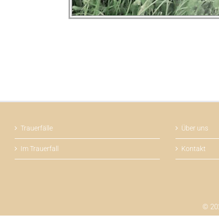
Trauerfälle
Über uns
Im Trauerfall
Kontakt
© 202