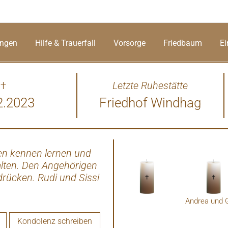
ungen
Hilfe & Trauerfall
Vorsorge
Friedbaum
Ei
†
Letzte Ruhestätte
2.2023
Friedhof Windhag
en kennen lernen und
Wir durften Frau Hofmarch
halten. Den Angehörigen
haben sie als sehr liebe Fra
sdrücken. Rudi und Sissi
wollen wir hiermit unser aufr
Kondolenz schreiben