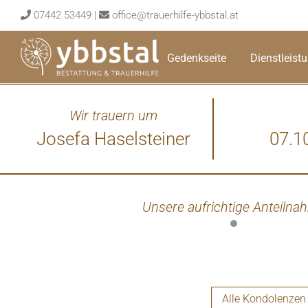
Skip
07442 53449
|
office@trauerhilfe-ybbstal.at
to
content
Gedenkseite
Dienstleist
Wir trauern um
Josefa Haselsteiner
07.1
Unsere aufrichtige Anteilna
Alle Kondolenzen