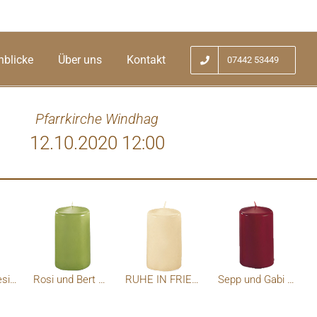
nblicke
Über uns
Kontakt
07442 53449
Pfarrkirche Windhag
12.10.2020 12:00
Heinz und Resi Mayr
Rosi und Bert Ritzingeer
RUHE IN FRIEDEN
Sepp und Gabi Schauppenlehner