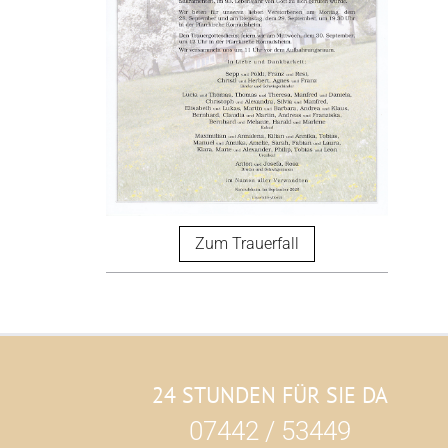
Zum Trauerfall
24 STUNDEN FÜR SIE DA
07442 / 53449