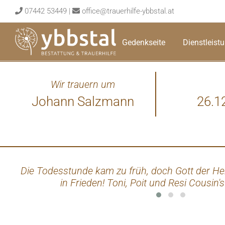
Skip
07442 53449
|
office@trauerhilfe-ybbstal.at
to
content
Gedenkseite
Dienstleist
Wir trauern um
Johann Salzmann
26.1
Die Todesstunde kam zu früh, doch Gott der He
in Frieden! Toni, Poit und Resi Cousin