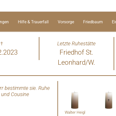
ungen
Hilfe & Trauerfall
Vorsorge
Friedbaum
Ei
†
Letzte Ruhestätte
2.2023
Friedhof St.
Leonhard/W.
rr bestimmte sie. Ruhe
Letzte Grüße vom Schul
's und Cousine
Walter Heigl