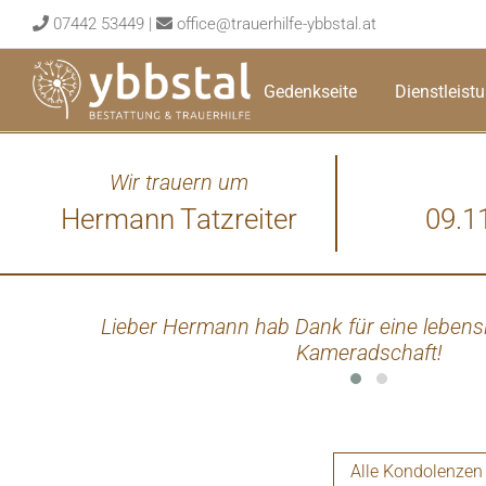
Skip
07442 53449
|
office@trauerhilfe-ybbstal.at
to
content
Gedenkseite
Dienstleist
Wir trauern um
Hermann Tatzreiter
09.1
Lieber Hermann hab Dank für eine lebensl
Kameradschaft!
Alle Kondolenzen