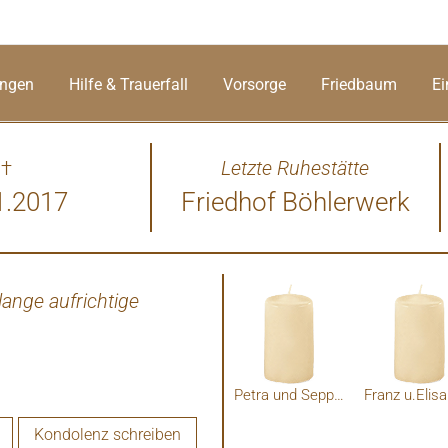
ungen
Hilfe & Trauerfall
Vorsorge
Friedbaum
Ei
†
Letzte Ruhestätte
1.2017
Friedhof Böhlerwerk
ange aufrichtige
Unser Innigstes Beileid an
&Chri
Petra und Sepp Peirleitner
Kondolenz schreiben