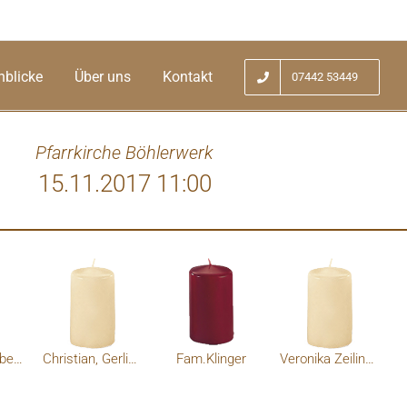
nblicke
Über uns
Kontakt
07442 53449
Pfarrkirche Böhlerwerk
15.11.2017 11:00
 die Trauerfamilie entbieten Fam.Herbert
stine Zitzenbacher
Franz u.Elisabeth Nykodem Au
Christian, Gerlinde und Lukas Handsteiner
Fam.Klinger
Veronika Zeilinger(Ofenberger)