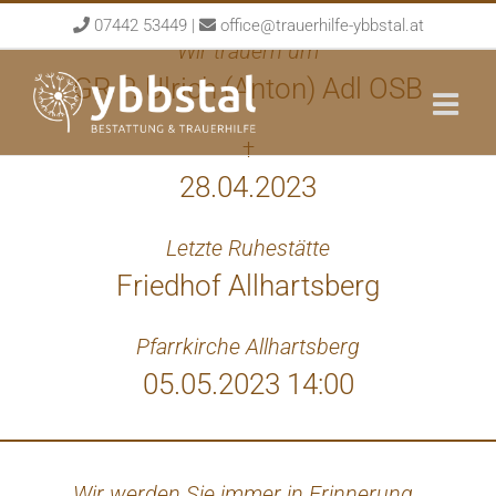
Skip
07442 53449
|
office@trauerhilfe-ybbstal.at
to
Wir trauern um
content
GR P. Ulrich (Anton) Adl OSB
†
28.04.2023
Letzte Ruhestätte
Friedhof Allhartsberg
Pfarrkirche Allhartsberg
05.05.2023 14:00
Wir werden Sie immer in Erinnerung