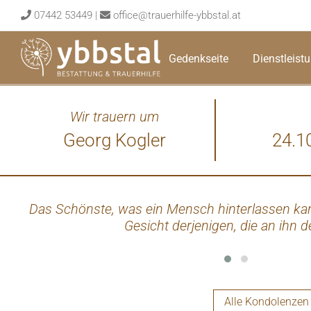
Skip
07442 53449
|
office@trauerhilfe-ybbstal.at
to
content
Gedenkseite
Dienstleist
Wir trauern um
Georg Kogler
24.1
Das Schönste, was ein Mensch hinterlassen kann
Gesicht derjenigen, die an ihn 
Alle Kondolenzen