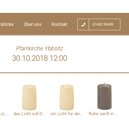
nblicke
Über uns
Kontakt
07442 53449
Pfarrkirche Ybbsitz
30.10.2018 12:00
 nicht traurig. Erzählt lieber von mir und
asst mir einen Platz zwischen euch, so wie
hn im Leben hatte.
Allerheiligen Licht
das Licht soll Dich begleiten !
ein Licht für deine Reise
Ruhe sanft in Gottes Hand