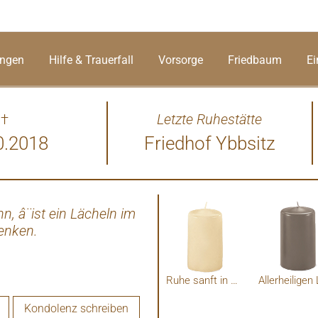
ungen
Hilfe & Trauerfall
Vorsorge
Friedbaum
Ei
†
Letzte Ruhestätte
0.2018
Friedhof Ybbsitz
, â¨ist ein Lächeln im
Wenn ihr an mich denkt, seid
denken.
traut euch ruhig zu lachen. L
ich i
Ruhe sanft in Gottes Hand
Kondolenz schreiben