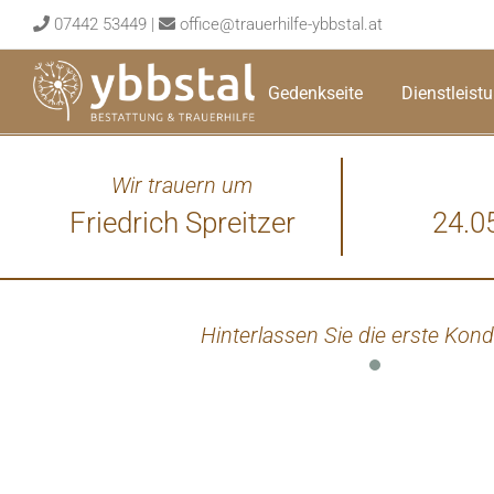
Skip
07442 53449
|
office@trauerhilfe-ybbstal.at
to
content
Gedenkseite
Dienstleist
Wir trauern um
Friedrich Spreitzer
24.0
Hinterlassen Sie die erste Kond