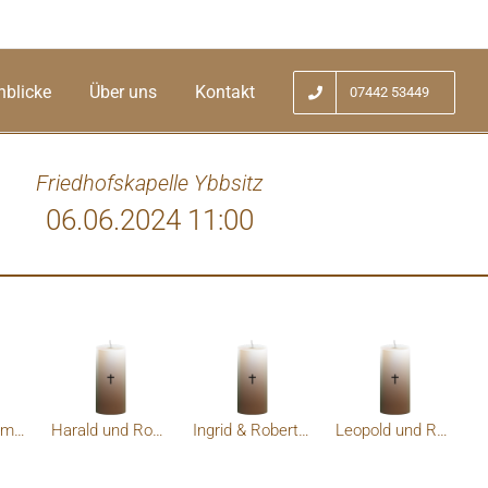
nblicke
Über uns
Kontakt
07442 53449
Friedhofskapelle Ybbsitz
06.06.2024 11:00
Hans u.Annemarie Fuchslueger
Harald und Rosalinde Miedler
Ingrid & Robert FIGL
Leopold und Rosi Dieminger