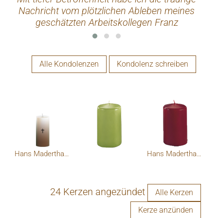
Nachricht vom plötzlichen Ableben meines
fl
geschätzten Arbeitskollegen Franz
Wohi
erfahren. Meine aufrichtige Anteilnahme
gilt der gesamten Trauerfamilie ! " LIEBER
FRANZ RUHE IN FRIEDEN?️"
Alle Kondolenzen
Kondolenz schreiben
Hans Maderthaner
Hans Maderthaner
24 Kerzen angezündet
Alle Kerzen
Kerze anzünden