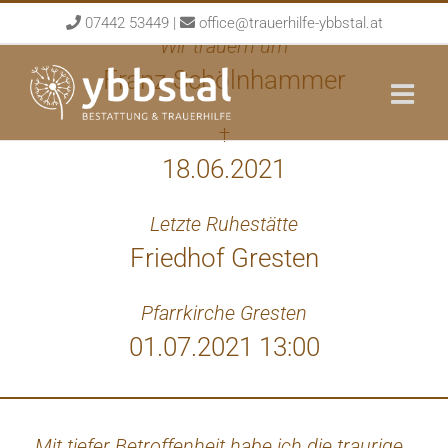
Skip
07442 53449
|
office@trauerhilfe-ybbstal.at
to
Wir trauern um
content
Franz Schölnhammer
†
18.06.2021
Letzte Ruhestätte
Friedhof Gresten
Pfarrkirche Gresten
01.07.2021 13:00
Mit tiefer Betroffenheit habe ich die traurige
Du 