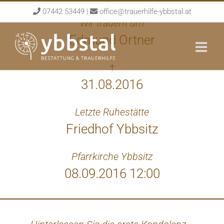
Skip
07442 53449
|
office@trauerhilfe-ybbstal.at
to
Wir trauern um
content
Edmund Ortner
†
31.08.2016
Letzte Ruhestätte
Friedhof Ybbsitz
Pfarrkirche Ybbsitz
08.09.2016 12:00