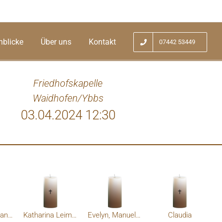
nblicke
Über uns
Kontakt
07442 53449
Friedhofskapelle
Waidhofen/Ybbs
03.04.2024 12:30
chtige Anteilnahme
Liebe
Teilnah
Gerda und Manfred Daxelmüller
Katharina Leimhofer
Evelyn, Manuel und Paul
Claudia