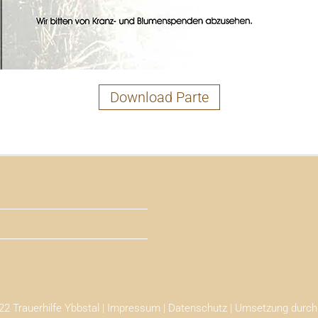
Download Parte
2 Trauerhilfe Ybbstal |
Impressum
|
Datenschutz
| Umsetzung durc