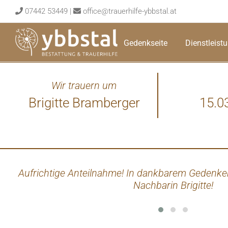
Skip
07442 53449
|
office@trauerhilfe-ybbstal.at
to
content
Gedenkseite
Dienstleist
Wir trauern um
Brigitte Bramberger
15.0
Aufrichtige Anteilnahme! In dankbarem Gedenke
Nachbarin Brigitte!