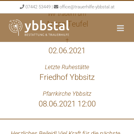
Skip
07442 53449
|
office@trauerhilfe-ybbstal.at
to
Wir trauern um
content
Anton Teufel
†
02.06.2021
Letzte Ruhestätte
Friedhof Ybbsitz
Pfarrkirche Ybbsitz
08.06.2021 12:00
Herzliches Beileid! Viel Kraft für die nächste
U