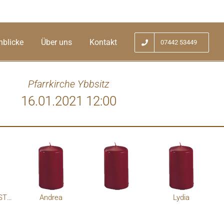
nblicke
Über uns
Kontakt
07442 53449
Pfarrkirche Ybbsitz
16.01.2021 12:00
er Spur ein flücht'ger Gast im Erdenland.
Du kamst
nur: Aus Gottes Hand - in Gottes Hand.
Woher? 
CARITAS - SST Ybbsitz
Andrea
Lydia