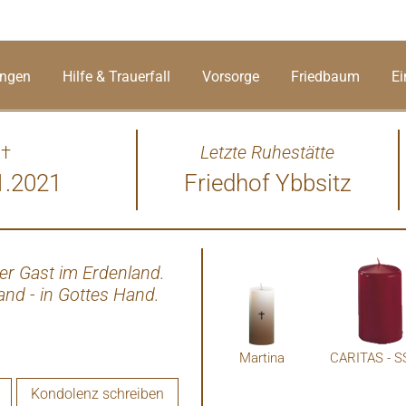
ungen
Hilfe & Trauerfall
Vorsorge
Friedbaum
Ei
†
Letzte Ruhestätte
1.2021
Friedhof Ybbsitz
ger Gast im Erdenland.
Du kamst, du gingst mit leis
nd - in Gottes Hand.
Woher? Wohin? Wir wissen 
Martina
Kondolenz schreiben