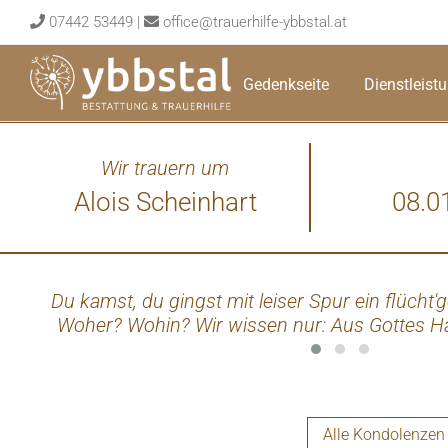
Skip
07442 53449
|
office@trauerhilfe-ybbstal.at
to
content
Gedenkseite
Dienstleist
Wir trauern um
Alois Scheinhart
08.0
Du kamst, du gingst mit leiser Spur ein flücht'
Woher? Wohin? Wir wissen nur: Aus Gottes Ha
Alle Kondolenzen