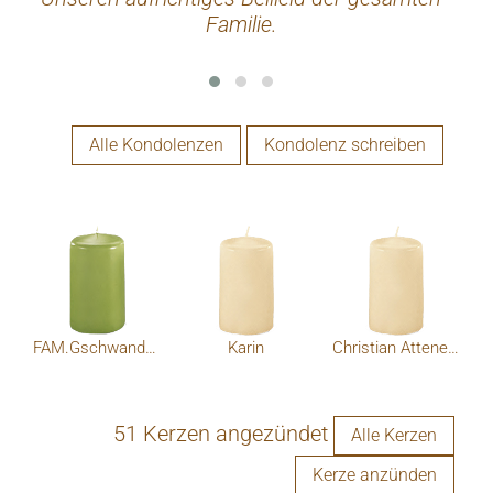
Familie.
keine
du
dem 
Fri
Alle Kondolenzen
Kondolenz schreiben
FAM.Gschwandnerr
Karin
Christian Atteneder
51 Kerzen angezündet
Alle Kerzen
Kerze anzünden