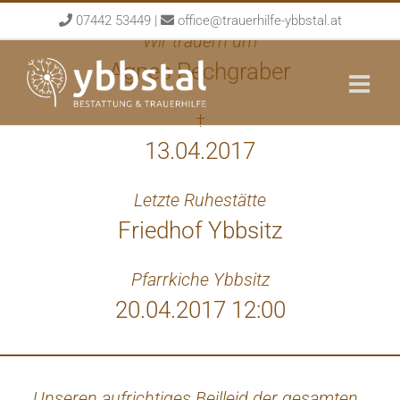
Skip
07442 53449
|
office@trauerhilfe-ybbstal.at
to
Wir trauern um
content
Agnes Pechgraber
†
13.04.2017
Letzte Ruhestätte
Friedhof Ybbsitz
Pfarrkiche Ybbsitz
20.04.2017 12:00
Unseren aufrichtiges Beilleid der gesamten
Au